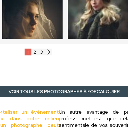
1
2
3
VOIR TOUS LES PHOTOGRAPHES À FORCALQUIER
rtaliser un évènement
Un autre avantage de 
où dans notre milieu
professionnel est que ce
 d'un photographe peut
sentimentale de vos souveni