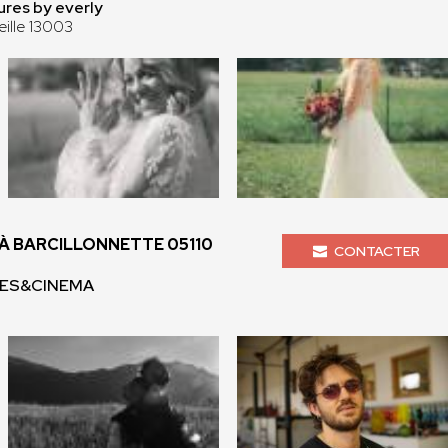
ures by everly
eille 13003
 BARCILLONNETTE 05110
CONTACTER
IMES&CINEMA