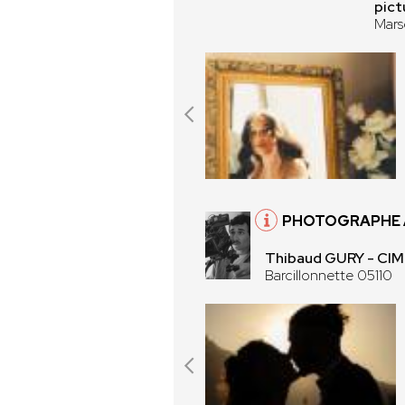
pict
Mars
PHOTOGRAPHE À
Thibaud GURY - C
Barcillonnette 05110