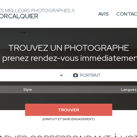
ES MEILLEURS PHOTOGRAPHES À
AVIS
CONTA
ORCALQUIER
TROUVEZ UN PHOTOGRAPHE
t prenez rendez-vous immédiatement
TROUVER
(GRATUIT ET SANS ENGAGEMENT)