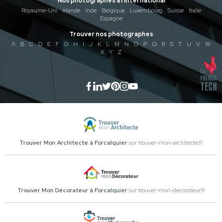
Nos photographes à l'international
Royaume-Uni
Irlande
Inde
Belgique
Luxembourg
Suisse
Italie
Espagne
Trouver nos photographes
A
B
C
D
E
F
G
H
I
J
K
L
M
N
O
P
Q
R
S
T
U
V
W
X
Y
Z
Trouver Mon Architecte à Forcalquier
sur trouver-mon-architecte.fr
Trouver Mon Décorateur à Forcalquier
sur trouver-mon-decorateur.fr