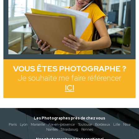
VOUS ÊTES PHOTOGRAPHE ?
Je souhaite me faire référencer
ICI
Les Photographes près de chez vous
Paris
Lyon
Marseille
Aix-en-provence
Toulouse
Bordeaux
Lille
Nice
Nantes
Strasbourg
Rennes