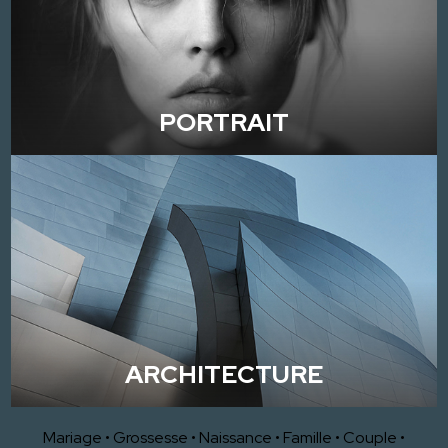
PORTRAIT
ARCHITECTURE
Mariage
•
Grossesse
•
Naissance
•
Famille
•
Couple
•