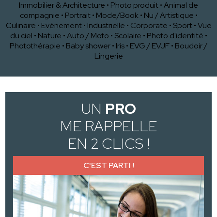
Immobilier & Architecture
•
Photo produit
•
Animal de
compagnie
•
Portrait
•
Mode/Book
•
Nu / Artistique
•
Culinaire
•
Evènement
•
Industrielle
•
Corporate
•
Sport
•
Vue
du ciel
•
Nature
•
Auto / Moto
•
Scolaire
•
Photo d'identité
•
Photothérapie
•
Baby shower
•
Iris
•
EVG / EVJF
•
Boudoir /
Lingerie
UN
PRO
ME RAPPELLE
EN 2 CLICS !
C'EST PARTI !